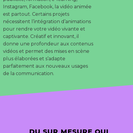
Instagram, Facebook, la vidéo animée
est partout. Certains projets
nécessitent l’intégration d’animations
pour rendre votre vidéo vivante et
captivante. Créatif et innovant, il
donne une profondeur aux contenus
vidéos et permet des mises en scène
plus élaborées et s’adapte
parfaitement aux nouveaux usages
de la communication.
DU SUR MESURE QUI